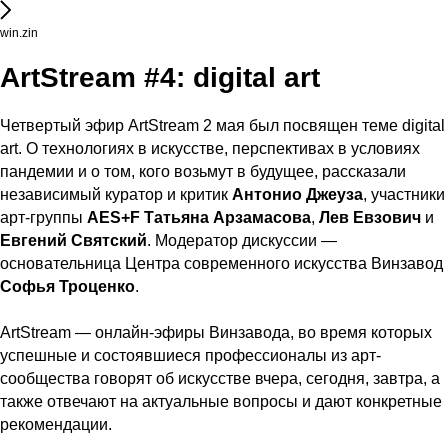
win.zin
ArtStream #4: digital art
Четвертый эфир ArtStream 2 мая был посвящен теме digital
art. О технологиях в искусстве, перспективах в условиях
пандемии и о том, кого возьмут в будущее, рассказали
независимый куратор и критик
Антонио Джеуза
, участники
арт-группы
AES+F Татьяна Арзамасова
,
Лев Евзович
и
Евгений Святский
. Модератор дискуссии —
основательница Центра современного искусства Винзавод
Софья Троценко
.
ArtStream — онлайн-эфиры Винзавода, во время которых
успешные и состоявшиеся профессионалы из арт-
сообщества говорят об искусстве вчера, сегодня, завтра, а
также отвечают на актуальные вопросы и дают конкретные
рекомендации.